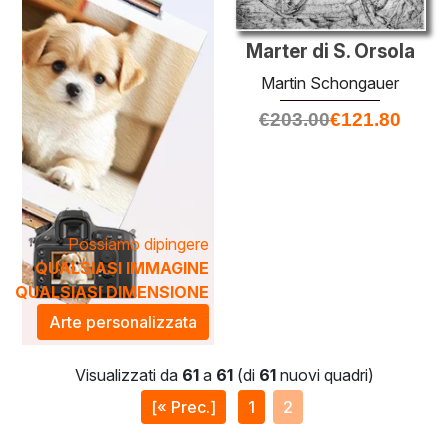
Marter di S. Orsola
Martin Schongauer
€
203.00
€
121.80
Possiamo dipingere
QUALSIASI IMMAGINE
QUALSIASI DIMENSIONE
Arte personalizzata
Visualizzati da
61
a
61
(di
61
nuovi quadri)
[« Prec.]
1
2