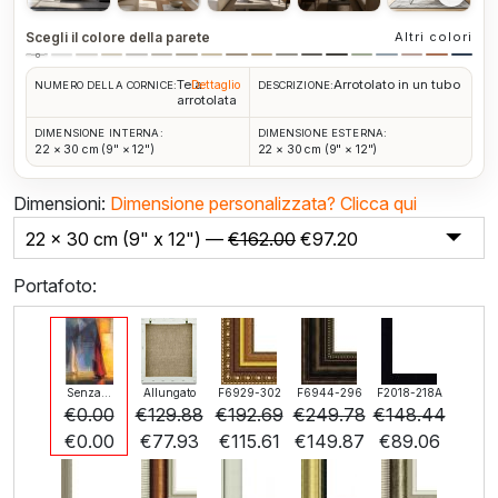
Scegli il colore della parete
Altri colori
Tela
Arrotolato in un tubo
Dettaglio
NUMERO DELLA CORNICE:
DESCRIZIONE:
arrotolata
DIMENSIONE INTERNA:
DIMENSIONE ESTERNA:
22 × 30 cm (9" × 12")
22 × 30 cm (9" × 12")
Dimensioni:
Dimensione personalizzata?
Clicca qui
22 x 30 cm (9" x 12") —
€
162.00
€
97.20
Portafoto:
Senza...
Allungato
F6929-302
F6944-296
F2018-218A
€
0.00
€
129.88
€
192.69
€
249.78
€
148.44
€
0.00
€
77.93
€
115.61
€
149.87
€
89.06