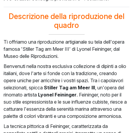
€
115.17
€
89.45
€
128.96
€
116.08
€
106.19
Descrizione della riproduzione del
quadro
Ti offriamo una riproduzione artigianale su tela dell'opera
famosa 'Stiller Tag am Meer III' di Lyonel Feininger, dal
Museo delle Riproduzioni.
Benvenuti nella nostra esclusiva collezione di dipinti a olio
italiani, dove l'arte si fonde con la tradizione, creando
opere uniche per arricchire i vostri spazi. Tra i capolavori
selezionati, spicca
Stiller Tag am Meer III
, un'opera del
rinomato artista
Lyonel Feininger
. Feininger, noto per il
suo stile espressionista e le sue influenze cubiste, riesce a
catturare l'essenza della serenità marina attraverso una
palette di colori vibranti e una composizione armoniosa.
La tecnica pittorica di Feininger, caratterizzata da