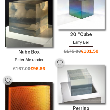
20 "Cube
Larry Bell
€
175.00
€
101.50
Nube Box
Peter Alexander
€
167.00
€
96.86
Perrino