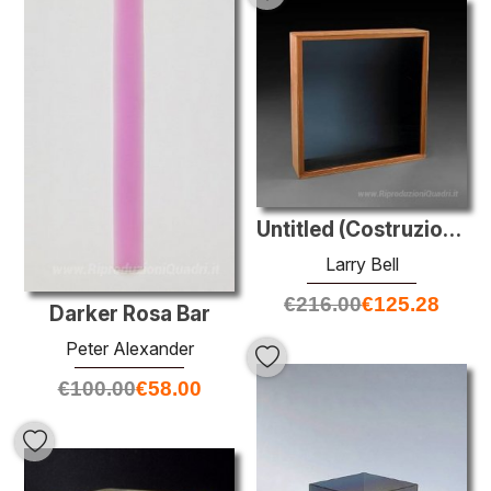
Untitled (Costruzioni)
Larry Bell
€
216.00
€
125.28
Darker Rosa Bar
Peter Alexander
€
100.00
€
58.00