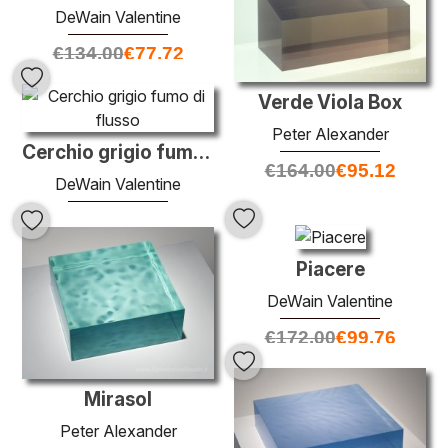
DeWain Valentine
€
134.00
€
77.72
Verde Viola Box
Peter Alexander
Cerchio grigio fumo di flusso
€
164.00
€
95.12
DeWain Valentine
€
141.00
€
81.78
Piacere
DeWain Valentine
€
172.00
€
99.76
Mirasol
Peter Alexander