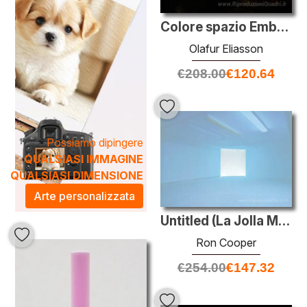
Colore spazio Embracer
Olafur Eliasson
€
208.00
€
120.64
Possiamo dipingere
QUALSIASI IMMAGINE
QUALSIASI DIMENSIONE
Arte personalizzata
Untitled (La Jolla Museum)
Ron Cooper
€
254.00
€
147.32