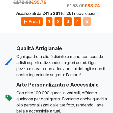
€
172.00
€
99.76
€
153.00
€
88.74
Visualizzati da
241
a
261
(di
261
nuovi quadri)
[« Prec.]
1
2
3
4
5
Qualità Artigianale
Ogni quadro a olio è dipinto a mano con cura da
artisti esperti utilizzando i migliori colori. Ogni
pezzo è creato con attenzione ai dettagli e con il
nostro ingrediente segreto: l'amore!
Arte Personalizzata e Accessibile
Con oltre 100.000 quadri in vari stili, offriamo
qualcosa per ogni gusto. Forniamo anche quadri a
olio personalizzati dalle tue foto, rendendo l'arte
bella e accessibile a tutti.