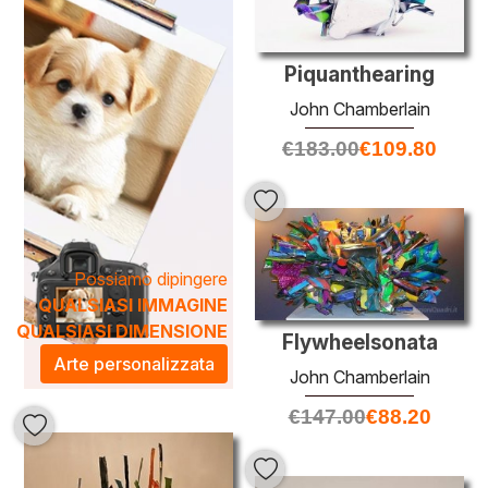
abbelliscono gli spazi abitativi, ma portano anche una
dichiarazione audace e consapevole. Queste opere uniche
si integrano perfettamente in ogni ambiente, da abitazioni a
Piquanthearing
spazi commerciali, trasformando l'atmosfera con un tocco
John Chamberlain
di originalità e carattere. Scopri come l'arte possa non solo
€
183.00
€
109.80
decorare, ma anche ispirare e arricchire ogni angolo della
tua vita.
Possiamo dipingere
QUALSIASI IMMAGINE
QUALSIASI DIMENSIONE
Flywheelsonata
Arte personalizzata
John Chamberlain
€
147.00
€
88.20