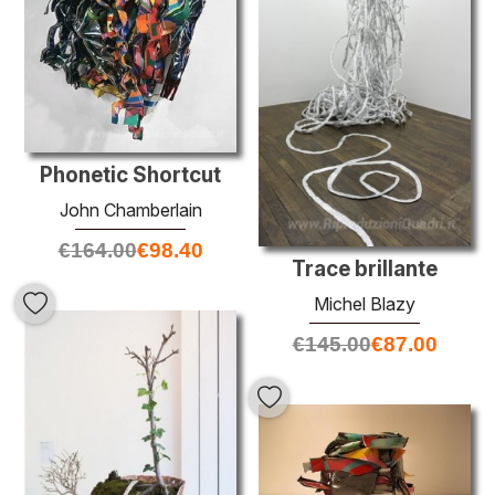
Phonetic Shortcut
John Chamberlain
€
164.00
€
98.40
Trace brillante
Michel Blazy
€
145.00
€
87.00