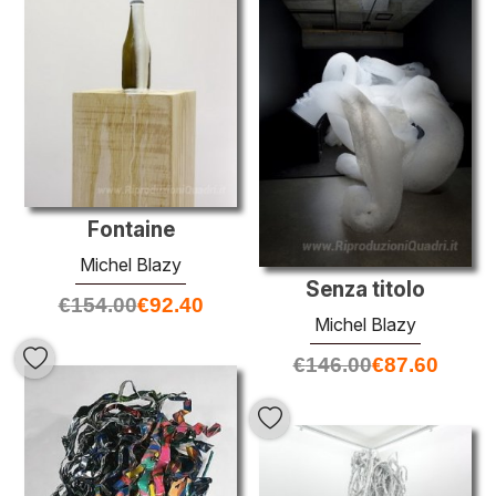
Fontaine
Michel Blazy
Senza titolo
€
154.00
€
92.40
Michel Blazy
€
146.00
€
87.60