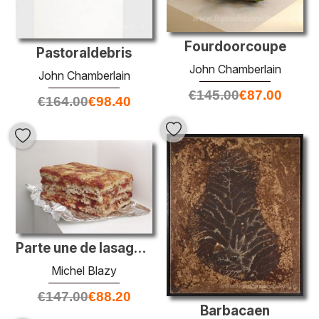
Fourdoorcoupe
Pastoraldebris
John Chamberlain
John Chamberlain
€
145.00
€
87.00
€
164.00
€
98.40
Parte une de lasagne al forno à emporter
Michel Blazy
€
147.00
€
88.20
Barbacaen