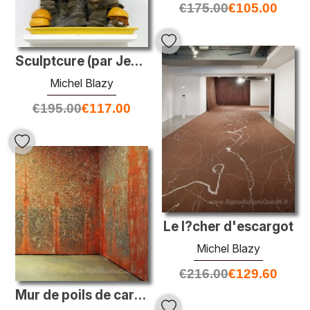
€
175.00
€
105.00
Sculptcure (par Jean-Luc Blanc)
Michel Blazy
€
195.00
€
117.00
Le l?cher d'escargot
Michel Blazy
€
216.00
€
129.60
Mur de poils de carotte