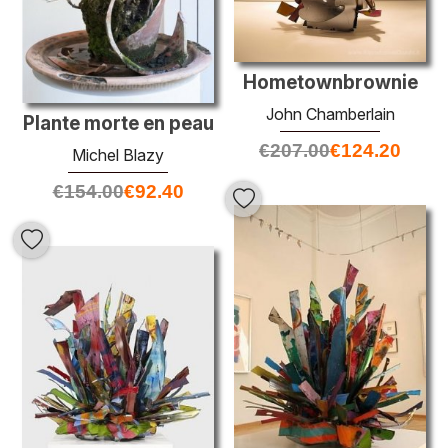
Hometownbrownie
John Chamberlain
Plante morte en peau
€
207.00
€
124.20
Michel Blazy
€
154.00
€
92.40