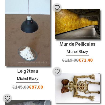
Mur de Pellicules
Michel Blazy
€
119.00
€
71.40
Le g?teau
Michel Blazy
€
145.00
€
87.00