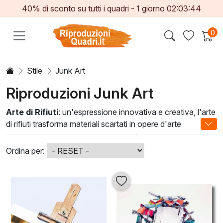
40% di sconto su tutti i quadri -
1
giorno
02:03:43
0
Stile
Junk Art
Riproduzioni Junk Art
Arte di Rifiuti
: un'espressione innovativa e creativa, l'arte
di rifiuti trasforma materiali scartati in opere d'arte
affascinanti. Questa forma d'arte incarna la sostenibilità,
utilizzando oggetti quotidiani per raccontare storie uniche e
Ordina per:
stimolare la riflessione su temi ambientali. Ogni pezzo è
realizzato con tecniche artistiche elaborate, mescolando
collage, assemblaggio e pittura per dare nuova vita e
significato a ciò che oftentimes è considerato privo di
valore.
Le nostre creazioni di
Arte di Rifiuti
non solo