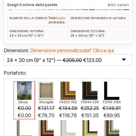
Scegli il colore della parete
Altri colori
Tela
Arrotolato in un tubo
Dettaglio
NUMERO DELLA CORNICE:
DESCRIZIONE:
arrotolata
DIMENSIONE INTERNA:
DIMENSIONE ESTERNA:
24 × 30 cm (10" × 12")
24 × 30 cm (10" × 12")
Dimensioni:
Dimensione personalizzata?
Clicca qui
24 x 30 cm (9" x 12") —
€
205.00
€
123.00
Portafoto:
Senza...
Allungato
F6929-302
F6944-296
F2018-218A
€
0.00
€
131.17
€
194.59
€
252.25
€
149.91
€
0.00
€
78.70
€
116.76
€
151.35
€
89.95