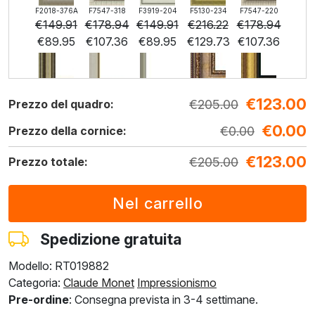
F2018-376A
F7547-318
F3919-204
F5130-234
F7547-220
€
149.91
€
178.94
€
149.91
€
216.22
€
178.94
€
89.95
€
107.36
€
89.95
€
129.73
€
107.36
€
123.00
F5429-258
F3013-236
F1823-204
F8645-298
F6537-236
€
205.00
Prezzo del quadro:
€
216.22
€
159.25
€
168.65
€
281.08
€
149.11
€
0.00
€
129.73
€
95.55
€
101.19
€
168.65
€
0.00
€
89.47
Prezzo della cornice:
€
123.00
€
205.00
Prezzo totale:
F7034-298
F7034-296
F6731-224
F6731-226
F4827-234
€
209.01
€
209.01
€
209.01
€
209.01
€
198.17
€
125.41
€
125.41
€
125.41
€
125.41
€
118.90
Spedizione gratuita
Modello: RT019882
F8645-296
F4613-236
F5130-204
F6035-220
F2833-204
Categoria:
Claude Monet
Impressionismo
€
193.85
€
150.56
€
217.06
€
195.39
€
178.74
Pre-ordine
: Consegna prevista in 3-4 settimane.
€
116.31
€
90.33
€
130.24
€
117.23
€
107.24