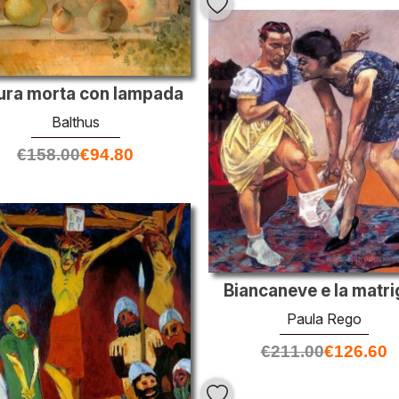
ura morta con lampada
Balthus
€
158.00
€
94.80
Biancaneve e la matr
Paula Rego
€
211.00
€
126.60