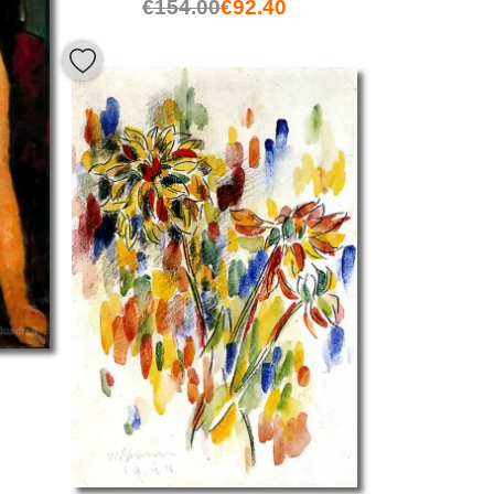
€
154.00
€
92.40