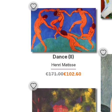
Dance (II)
Henri Matisse
€
171.00
€
102.60