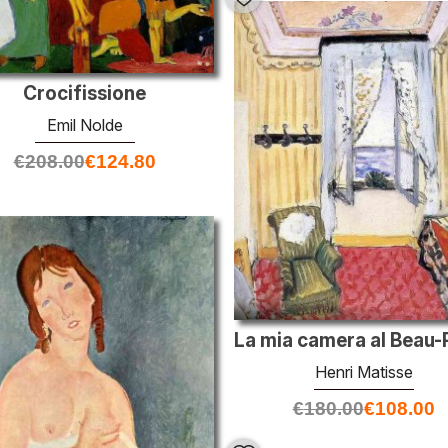
Crocifissione
Emil Nolde
€
208.00
€
124.80
Henri Matisse
€
180.00
€
108.00