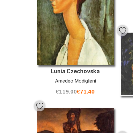
Lunia Czechovska
Amedeo Modigliani
€
119.00
€
71.40