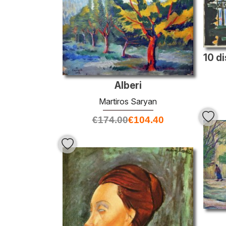
Alberi
Martiros Saryan
€
174.00
€
104.40