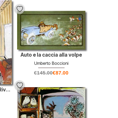
Auto e la caccia alla volpe
Umberto Boccioni
€
145.00
€
87.00
La mia camera al Beau-Rivage