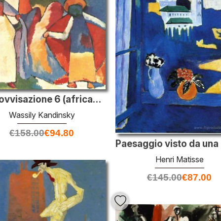
Improvvisazione 6 (africano)
Wassily Kandinsky
€
158.00
€
94.80
Henri Matisse
€
145.00
€
87.00