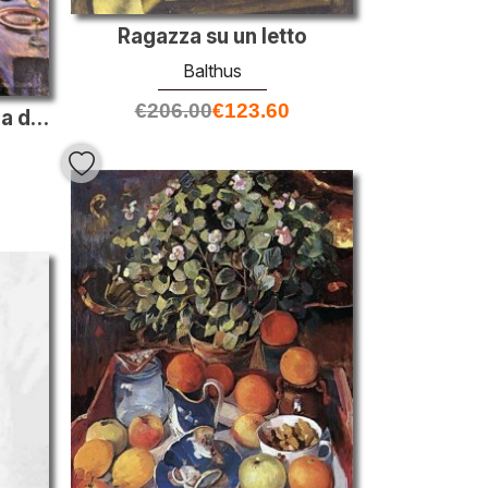
Ragazza su un letto
Balthus
€
206.00
€
123.60
Autoritratto con bottiglia di vino