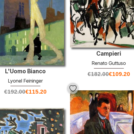
Campieri
Renato Guttuso
L'Uomo Bianco
€
182.00
€
109.20
Lyonel Feininger
€
192.00
€
115.20