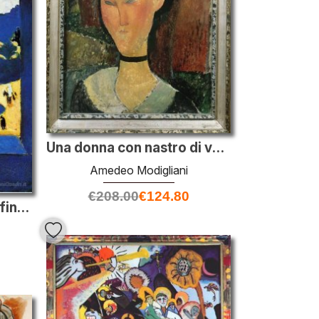
Una donna con nastro di velluto
Amedeo Modigliani
€
208.00
€
124.80
Paesaggio visto da una finestra