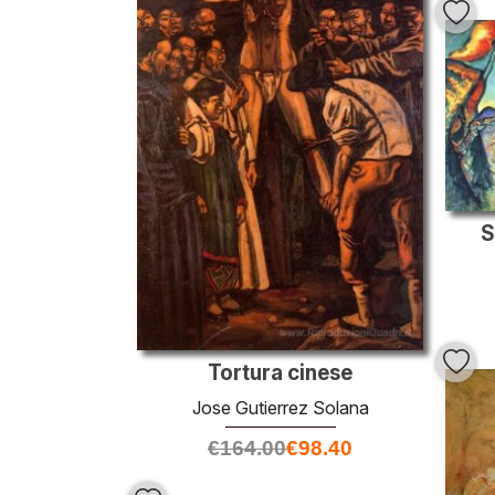
S
Tortura cinese
Jose Gutierrez Solana
€
164.00
€
98.40