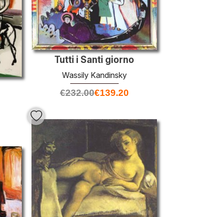
Tutti i Santi giorno
Wassily Kandinsky
€
232.00
€
139.20