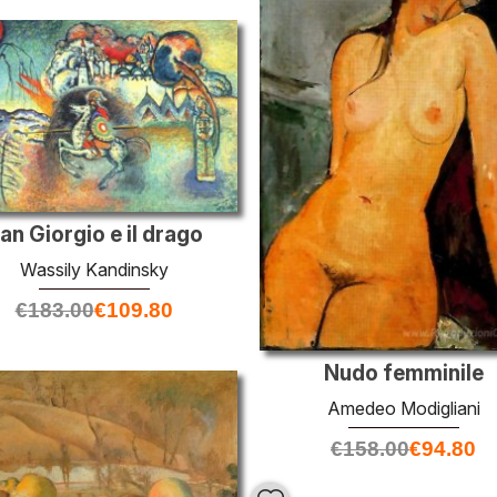
an Giorgio e il drago
Wassily Kandinsky
€
183.00
€
109.80
Nudo femminile
Amedeo Modigliani
€
158.00
€
94.80