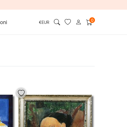
0
oni
€
EUR