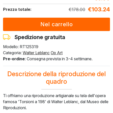
€
103.24
€
178.00
Prezzo totale:
F7034-298
F7034-296
F6731-224
F6731-226
F4827-234
€
214.94
€
214.94
€
214.94
€
214.94
€
203.80
€
124.67
€
124.67
€
124.67
€
124.67
€
118.20
Spedizione gratuita
Modello: RT125319
F8645-296
F4613-236
F5130-204
F6035-220
F2833-204
Categoria:
Walter Leblanc
Op Art
€
199.35
€
154.83
€
223.22
€
200.94
€
183.81
Pre-ordine
: Consegna prevista in 3-4 settimane.
€
115.62
€
89.80
€
129.47
€
116.54
€
106.61
Descrizione della riproduzione del
quadro
Ti offriamo una riproduzione artigianale su tela dell'opera
famosa 'Torsioni a 198' di Walter Leblanc, dal Museo delle
Riproduzioni.