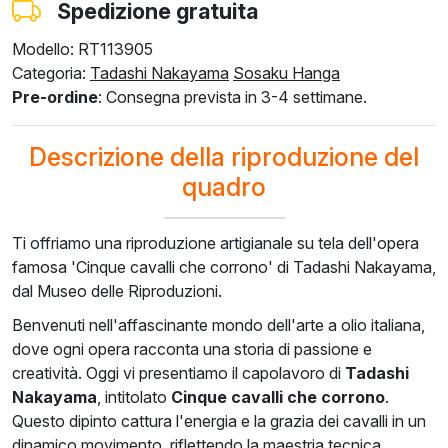
Spedizione gratuita
Modello: RT113905
F8645-296
F4613-236
F5130-204
F6035-220
F2833-204
Categoria:
Tadashi Nakayama
Sosaku Hanga
€
189.03
€
146.81
€
211.66
€
190.53
€
174.29
Pre-ordine
: Consegna prevista in 3-4 settimane.
€
113.42
€
88.09
€
127.00
€
114.32
€
104.57
Descrizione della riproduzione del
quadro
Ti offriamo una riproduzione artigianale su tela dell'opera
famosa 'Cinque cavalli che corrono' di Tadashi Nakayama,
dal Museo delle Riproduzioni.
Benvenuti nell'affascinante mondo dell'arte a olio italiana,
dove ogni opera racconta una storia di passione e
creatività. Oggi vi presentiamo il capolavoro di
Tadashi
Nakayama
, intitolato
Cinque cavalli che corrono
.
Questo dipinto cattura l'energia e la grazia dei cavalli in un
dinamico movimento, riflettendo la maestria tecnica