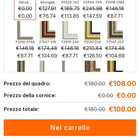
Senza...
Allungato
F6929-302
F6944-296
F2018-218A
€
0.00
€
127.91
€
189.75
€
245.98
€
146.18
€
0.00
€
76.74
€
113.85
€
147.59
€
87.71
F2018-376A
F7547-318
F3919-204
F5130-234
F7547-220
€
146.18
€
174.48
€
146.18
€
210.84
€
174.48
€
87.71
€
104.69
€
87.71
€
126.50
€
104.69
€
108.00
F5429-258
F3013-236
F1823-204
F8645-298
F6537-236
€
180.00
Prezzo del quadro:
€
210.84
€
155.29
€
164.45
€
274.09
€
145.40
€
0.00
€
126.50
€
93.17
€
98.67
€
164.45
€
0.00
€
87.24
Prezzo della cornice:
€
108.00
€
180.00
Prezzo totale:
F7034-298
F7034-296
F6731-224
F6731-226
F4827-234
€
203.81
€
203.81
€
203.81
€
203.81
€
193.24
€
122.28
€
122.28
€
122.28
€
122.28
€
115.95