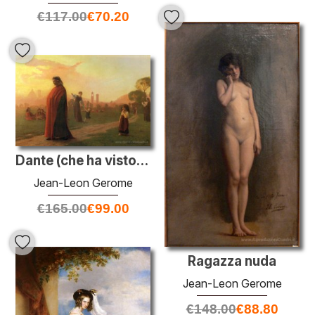
€
117.00
€
70.20
Dante (che ha visto bene)
Jean-Leon Gerome
€
165.00
€
99.00
Ragazza nuda
Jean-Leon Gerome
€
148.00
€
88.80