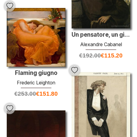
Un pensatore, un giovane monaco Romano
Alexandre Cabanel
€
192.00
€
115.20
Flaming giugno
Frederic Leighton
€
253.00
€
151.80