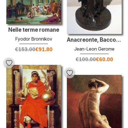
Nelle terme romane
Fyodor Bronnikov
Anacreonte, Bacco e Amore
Jean-Leon Gerome
€
153.00
€
91.80
€
100.00
€
60.00