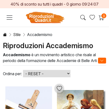
40% di sconto su tutti i quadri -
0
giorno
09:24:04
0
Stile
Accademismo
Riproduzioni Accademismo
Accademismo
è un movimento artistico che risale al
periodo della formazione delle Accademie di Belle Arti in
Europa, caratterizzato da un rigoroso approccio alla
tecnica e alla rappresentazione del soggetto. Le opere
Ordina per:
accademiche si distinguono per il loro realismo e
l'aderenza a canoni estetici tradizionali, celebrando la
bellezza e l'armonia.
Accademismo significa portare un pezzo della storia
dell'arte nel proprio spazio. Queste opere, elaborate con
attenzione ai dettagli e alle proporzioni, possono