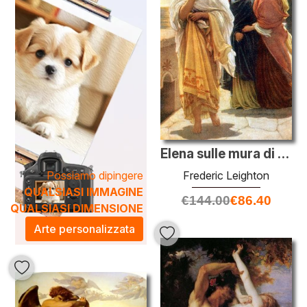
trasformare un ambiente, creando un'atmosfera sofisticata
e culturale. Scegliere un dipinto accademico non solo
arricchisce l'estetica della tua casa, ma invita anche alla
contemplazione e all'apprezzamento dell'arte classica.
Elena sulle mura di Troia
Possiamo dipingere
Frederic Leighton
QUALSIASI IMMAGINE
€
144.00
€
86.40
QUALSIASI DIMENSIONE
Arte personalizzata