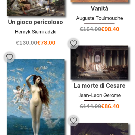
Vanità
Auguste Toulmouche
Un gioco pericoloso
€
164.00
€
98.40
Henryk Siemiradzki
€
130.00
€
78.00
La morte di Cesare
Jean-Leon Gerome
€
144.00
€
86.40