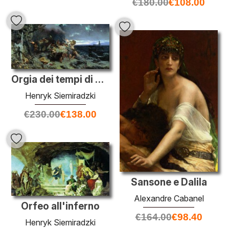
€
180.00
€
108.00
Orgia dei tempi di Tiberio a Capri
Henryk Siemiradzki
€
230.00
€
138.00
Sansone e Dalila
Alexandre Cabanel
Orfeo all'inferno
€
164.00
€
98.40
Henryk Siemiradzki