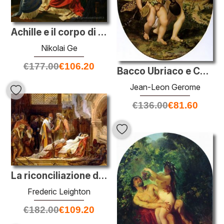
Achille e il corpo di Patroclo
Nikolai Ge
€
177.00
€
106.20
Bacco Ubriaco e Cupido
Jean-Leon Gerome
€
136.00
€
81.60
La riconciliazione dei Montecchi e Capuleti
Frederic Leighton
€
182.00
€
109.20