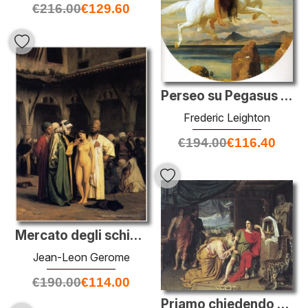
€
216.00
€
129.60
Perseo su Pegasus per accelerare l'salvataggio di Andromeda
Frederic Leighton
€
194.00
€
116.40
Mercato degli schiavi
Jean-Leon Gerome
€
190.00
€
114.00
Priamo chiedendo Achille per il corpo di Ettore