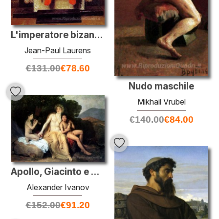
L'imperatore bizantino Onorio
Jean-Paul Laurens
€
131.00
€
78.60
Nudo maschile
Mikhail Vrubel
€
140.00
€
84.00
Apollo, Giacinto e Cypari cantare e suonare
Alexander Ivanov
€
152.00
€
91.20