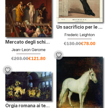
Un sacrificio per le Grazie
Frederic Leighton
Mercato degli schiavi a Roma
€
130.00
€
78.00
Jean-Leon Gerome
€
203.00
€
121.80
Orgia romana ai tempi dei Cesari