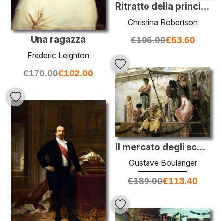
Ritratto della principessa Zinaida Yusupova
Christina Robertson
Una ragazza
€
106.00
€
63.60
Frederic Leighton
€
170.00
€
102.00
Il mercato degli schiavi
Gustave Boulanger
€
189.00
€
113.40