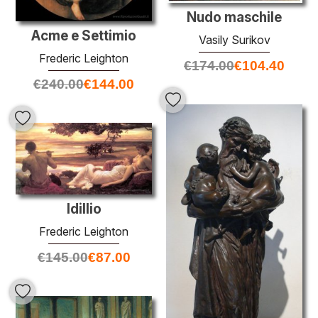
Nudo maschile
Acme e Settimio
Vasily Surikov
Frederic Leighton
€
174.00
€
104.40
€
240.00
€
144.00
Idillio
Frederic Leighton
€
145.00
€
87.00