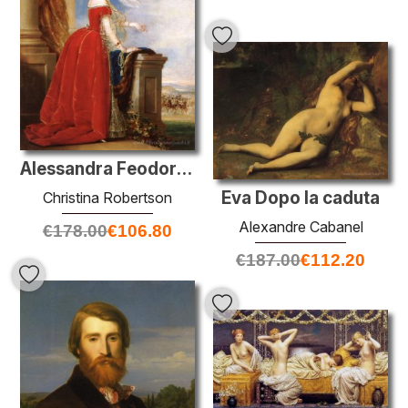
Alessandra Feodorovna (Carlotta di Prussia)
Eva Dopo la caduta
Christina Robertson
Alexandre Cabanel
€
178.00
€
106.80
€
187.00
€
112.20