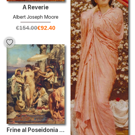
A Reverie
Albert Joseph Moore
€
154.00
€
92.40
Frine al Poseidonia a Eleusi (particolare)