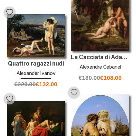
La Cacciata di Adamo ed Eva dal Giardino del Paradiso
Quattro ragazzi nudi
Alexandre Cabanel
Alexander Ivanov
€
180.00
€
108.00
€
220.00
€
132.00