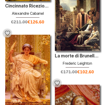
Cincinnato Ricezione Deputati del Senato
Alexandre Cabanel
€
211.00
€
126.60
La morte di Brunelleschi
Frederic Leighton
€
171.00
€
102.60