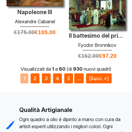
Napoleone III
Alexandre Cabanel
€
175.00
€
105.00
Il battesimo del principe Vladimir
Fyodor Bronnikov
€
162.00
€
97.20
Visualizzati da
1
a
60
(di
930
nuovi quadri)
1
2
3
4
5
...
[Succ. »]
Qualità Artigianale
Ogni quadro a olio è dipinto a mano con cura da
artisti esperti utilizzando i migliori colori. Ogni