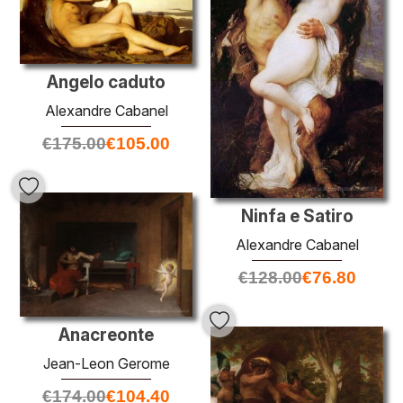
Angelo caduto
Alexandre Cabanel
€
175.00
€
105.00
Ninfa e Satiro
Alexandre Cabanel
€
128.00
€
76.80
Anacreonte
Jean-Leon Gerome
€
174.00
€
104.40