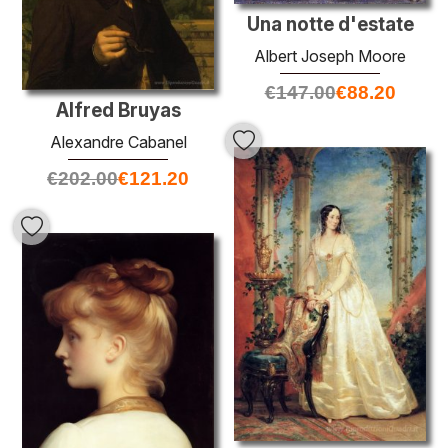
Una notte d'estate
Albert Joseph Moore
€
147.00
€
88.20
Alfred Bruyas
Alexandre Cabanel
€
202.00
€
121.20