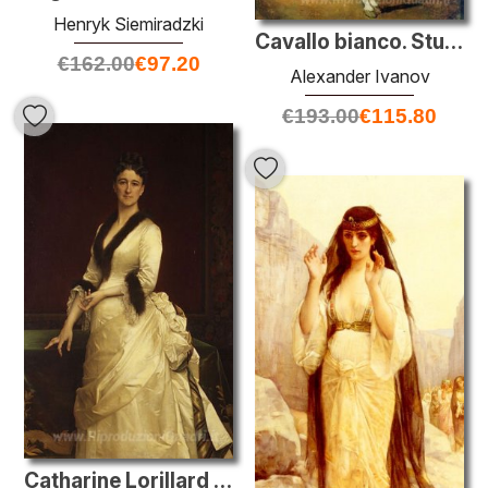
Henryk Siemiradzki
Cavallo bianco. Studio.
€
162.00
€
97.20
Alexander Ivanov
€
193.00
€
115.80
Catharine Lorillard Wolfe