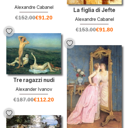
Alexandre Cabanel
La figlia di Jefte
€
152.00
€
91.20
Alexandre Cabanel
€
153.00
€
91.80
Tre ragazzi nudi
Alexander Ivanov
€
187.00
€
112.20