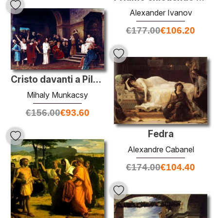
Alexander Ivanov
€
177.00
€
106.20
Cristo davanti a Pilato
Mihaly Munkacsy
€
156.00
€
93.60
Fedra
Alexandre Cabanel
€
174.00
€
104.40