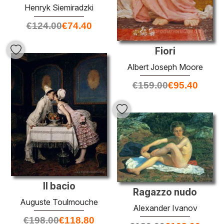
Henryk Siemiradzki
€
124.00
€
74.40
Fiori
Albert Joseph Moore
€
159.00
€
95.40
Il bacio
Ragazzo nudo
Auguste Toulmouche
Alexander Ivanov
€
198.00
€
118.80