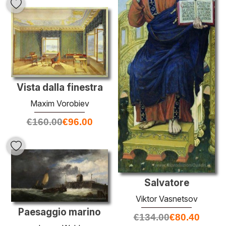
Vista dalla finestra
Maxim Vorobiev
€
160.00
€
96.00
Salvatore
Viktor Vasnetsov
Paesaggio marino
€
134.00
€
80.40