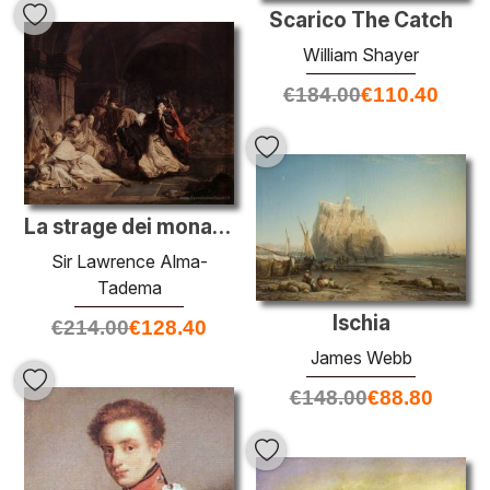
Scarico The Catch
William Shayer
€
184.00
€
110.40
La strage dei monaci di Tamond
Sir Lawrence Alma-
Tadema
Ischia
€
214.00
€
128.40
James Webb
€
148.00
€
88.80