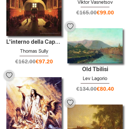
Viktor Vasnetsov
€
165.00
€
99.00
L'interno della Cappella dei Cappuccini In piazza Barberini (dop
Thomas Sully
€
162.00
€
97.20
Old Tbilisi
Lev Lagorio
€
134.00
€
80.40