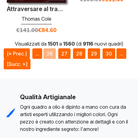
Attraversare al tramonto
Thomas Cole
€
141.00
€
84.60
Visualizzati da
1501
a
1560
(di
9116
nuovi quadri)
[« Prec.]
...
26
27
28
29
30
...
[Succ. »]
Qualità Artigianale
Ogni quadro a olio è dipinto a mano con cura da
artisti esperti utilizzando i migliori colori. Ogni
pezzo è creato con attenzione ai dettagli e con il
nostro ingrediente segreto: l'amore!