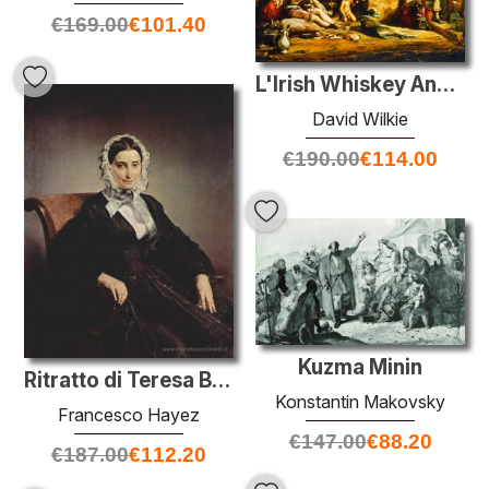
€
169.00
€
101.40
L'Irish Whiskey Ancora
David Wilkie
€
190.00
€
114.00
Kuzma Minin
Ritratto di Teresa Borri
Konstantin Makovsky
Francesco Hayez
€
147.00
€
88.20
€
187.00
€
112.20