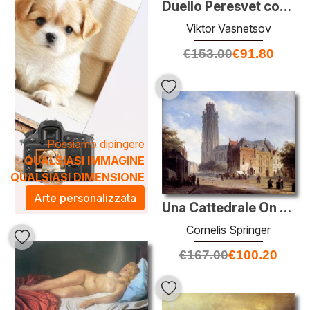
Duello Peresvet con Chelubey
Viktor Vasnetsov
€
153.00
€
91.80
Possiamo dipingere
QUALSIASI IMMAGINE
QUALSIASI DIMENSIONE
Arte personalizzata
Una Cattedrale On A Townsquare In Estate
Cornelis Springer
€
167.00
€
100.20