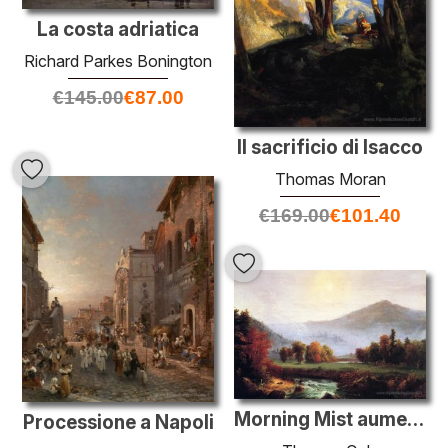
La costa adriatica
Richard Parkes Bonington
€
145.00
€
87.00
Il sacrificio di Isacco
Thomas Moran
€
169.00
€
101.40
Morning Mist aumento a Plymouth, New Hampshire
Processione a Napoli