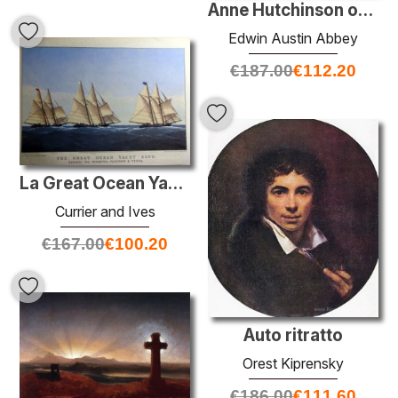
Anne Hutchinson on Trial
Edwin Austin Abbey
€
187.00
€
112.20
La Great Ocean Yacht Race
Currier and Ives
€
167.00
€
100.20
Auto ritratto
Orest Kiprensky
€
186.00
€
111.60