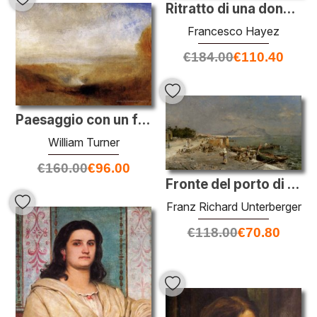
Ritratto di una donna veneziana
Francesco Hayez
€
184.00
€
110.40
Paesaggio con un fiume e una baia in background
William Turner
€
160.00
€
96.00
Fronte del porto di Palermo
Franz Richard Unterberger
€
118.00
€
70.80