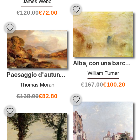
James Webb
€
120.00
€
72.00
Alba, con una barca tra promontori
William Turner
Paesaggio d'autunno
€
167.00
€
100.20
Thomas Moran
€
138.00
€
82.80