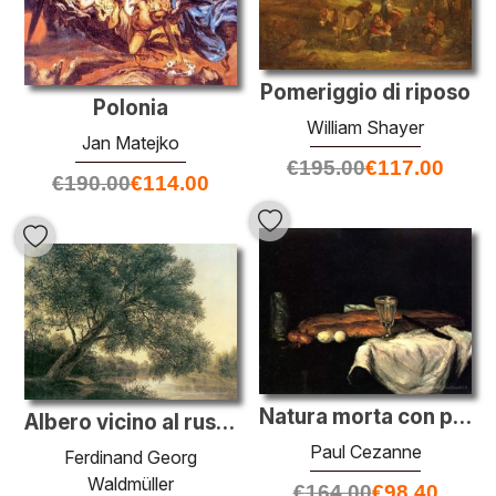
Pomeriggio di riposo
Polonia
William Shayer
Jan Matejko
€
195.00
€
117.00
€
190.00
€
114.00
Natura morta con pane e uova
Albero vicino al ruscello
Paul Cezanne
Ferdinand Georg
Waldmüller
€
164.00
€
98.40