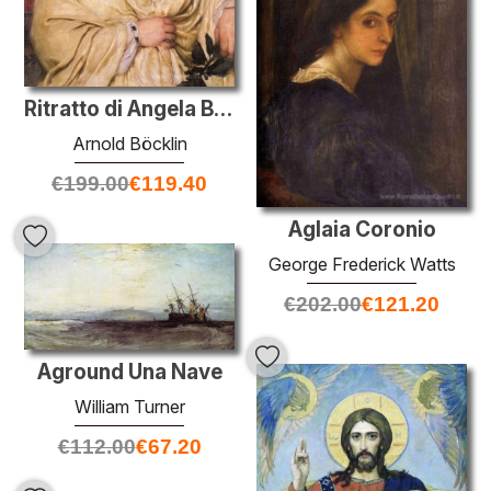
Ritratto di Angela B?cklin come muse
Arnold Böcklin
€
199.00
€
119.40
Aglaia Coronio
George Frederick Watts
€
202.00
€
121.20
Aground Una Nave
William Turner
€
112.00
€
67.20