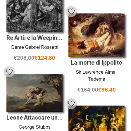
Re Artù e la Weeping Queens
Dante Gabriel Rossetti
€
208.00
€
124.80
La morte di Ippolito
Sir Lawrence Alma-
Tadema
€
164.00
€
98.40
Leone Attaccare un cavallo
George Stubbs