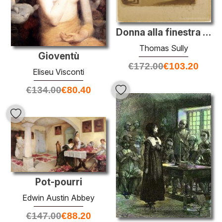
Donna alla finestra (da Sketchbook)
Thomas Sully
Gioventù
€
172.00
€
103.20
Eliseu Visconti
€
134.00
€
80.40
Pot-pourri
Edwin Austin Abbey
€
147.00
€
88.20