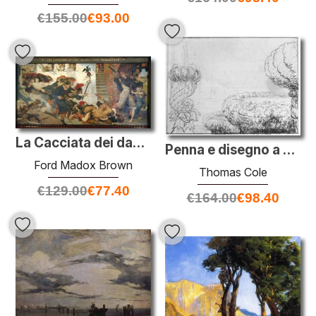
€
155.00
€
93.00
La Cacciata dei danesi da Manchester
Penna e disegno a matita
Ford Madox Brown
Thomas Cole
€
129.00
€
77.40
€
164.00
€
98.40