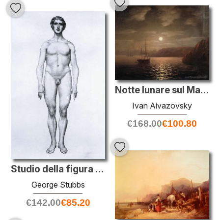
Notte lunare sul Mar Nero
Ivan Aivazovsky
€
168.00
€
100.80
Studio della figura umana, vista anteriore, da 'A anatomica Espo
George Stubbs
€
142.00
€
85.20