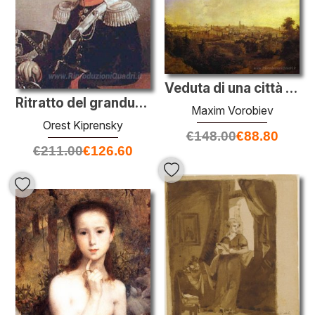
Veduta di una città (Grodno)
Ritratto del granduca Michael Pavlovich di Russia
Maxim Vorobiev
Orest Kiprensky
€
148.00
€
88.80
€
211.00
€
126.60