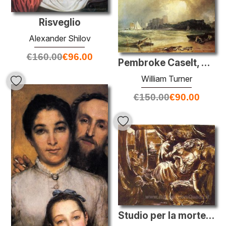
Risveglio
Alexander Shilov
€
160.00
€
96.00
Pembroke Caselt, Galles del Sud, Thunder Approaching Storm
William Turner
€
150.00
€
90.00
Studio per la morte di Lady Macbeth