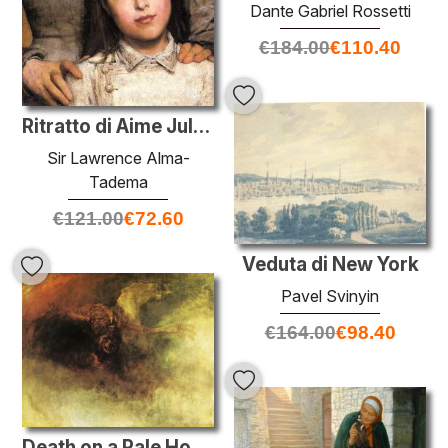
Dante Gabriel Rossetti
€
184.00
€
110.40
Ritratto di Aime Jules Dalou, moglie e figlia
Sir Lawrence Alma-
Tadema
€
121.00
€
72.60
Veduta di New York
Pavel Svinyin
€
164.00
€
98.40
Death on a Pale Horse