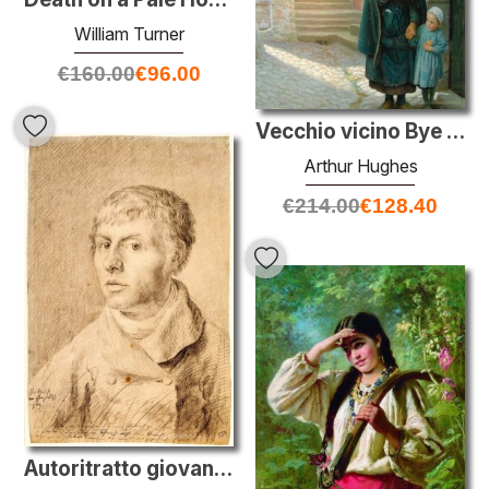
William Turner
€
160.00
€
96.00
Vecchio vicino Bye finiti
Arthur Hughes
€
214.00
€
128.40
Autoritratto giovanile