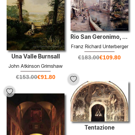
Rio San Geronimo, Venezia
Franz Richard Unterberger
Una Valle Burnsall
€
183.00
€
109.80
John Atkinson Grimshaw
€
153.00
€
91.80
Tentazione