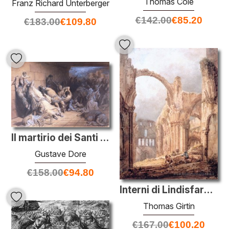
Thomas Cole
Franz Richard Unterberger
€
142.00
€
85.20
€
183.00
€
109.80
Il martirio dei Santi Innocenti
Gustave Dore
€
158.00
€
94.80
Interni di Lindisfarne Priory
Thomas Girtin
€
167.00
€
100.20