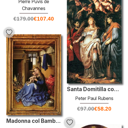
Pierre Puvis de
Chavannes
€
179.00
€
107.40
Santa Domitilla con S. Nereo e Achilleo St.
Peter Paul Rubens
€
97.00
€
58.20
Madonna col Bambino in un interno