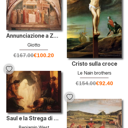
Annunciazione a Zaccaria
Giotto
€
167.00
€
100.20
Cristo sulla croce
Le Nain brothers
€
154.00
€
92.40
Saul e la Strega di Endor
Benjamin West