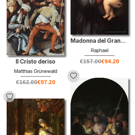
Madonna del Granduca
Raphael
Il Cristo deriso
€
157.00
€
94.20
Matthias Grünewald
€
162.00
€
97.20