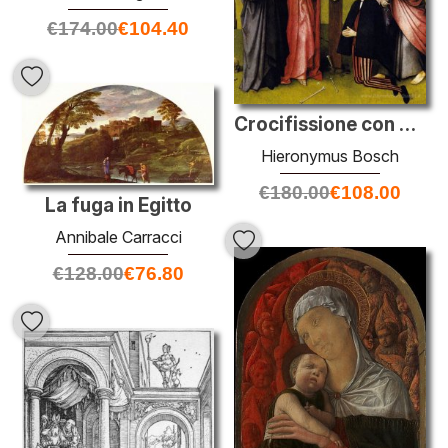
€
174.00
€
104.40
Crocifissione con un donatore
Hieronymus Bosch
€
180.00
€
108.00
La fuga in Egitto
Annibale Carracci
€
128.00
€
76.80