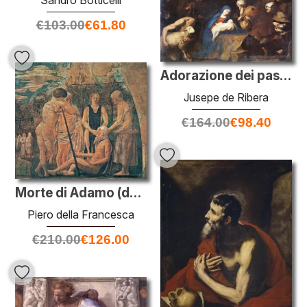
Sandro Botticelli
€
103.00
€
61.80
Adorazione dei pastori
Jusepe de Ribera
€
164.00
€
98.40
Morte di Adamo (dettaglio)
Piero della Francesca
€
210.00
€
126.00