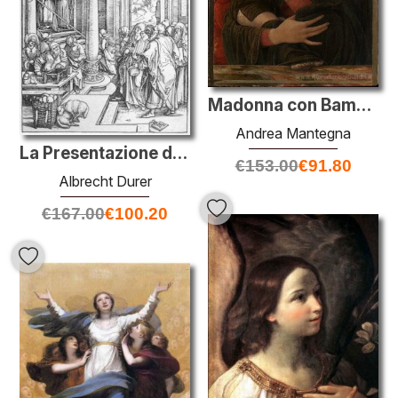
Madonna con Bambino e Serafini e Cherubini
Andrea Mantegna
La Presentazione della Vergine al Tempio
€
153.00
€
91.80
Albrecht Durer
€
167.00
€
100.20