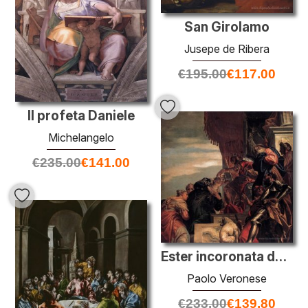
San Girolamo
Jusepe de Ribera
€
195.00
€
117.00
Il profeta Daniele
Michelangelo
€
235.00
€
141.00
Ester incoronata da Assuero
Paolo Veronese
€
233.00
€
139.80