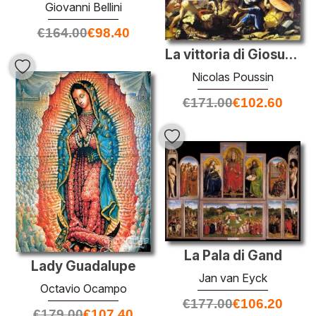
Giovanni Bellini
€
164.00
€
98.40
La vittoria di Giosuè su Amorrei
Nicolas Poussin
€
171.00
€
102.60
La Pala di Gand
Lady Guadalupe
Jan van Eyck
Octavio Ocampo
€
177.00
€
106.20
€
179.00
€
107.40