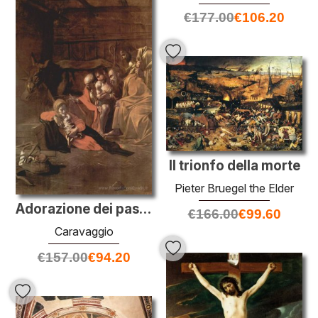
€
177.00
€
106.20
Il trionfo della morte
Pieter Bruegel the Elder
Adorazione dei pastori
€
166.00
€
99.60
Caravaggio
€
157.00
€
94.20