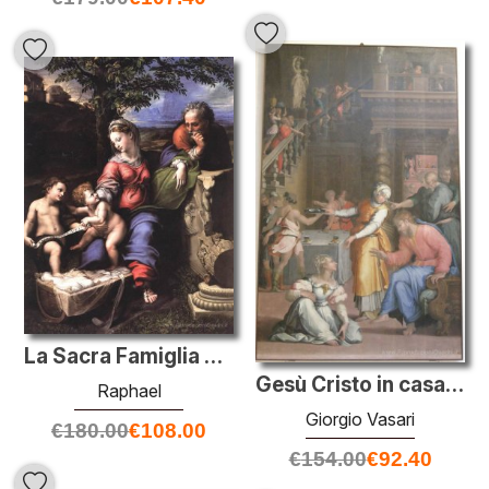
La Sacra Famiglia della Quercia
Gesù Cristo in casa di Marta e Maria
Raphael
Giorgio Vasari
€
180.00
€
108.00
€
154.00
€
92.40