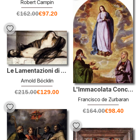
Robert Campin
€
162.00
€
97.20
Le Lamentazioni di Maria Maddalena sul corpo di Cristo
Arnold Böcklin
L'Immacolata Concezione con San Gioacchino e Sant'Anna
€
215.00
€
129.00
Francisco de Zurbaran
€
164.00
€
98.40