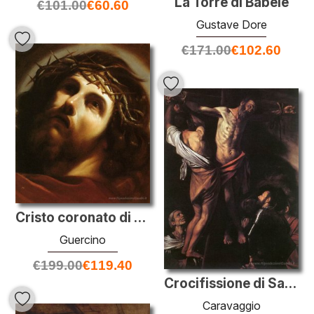
La Torre di Babele
€
101.00
€
60.60
Gustave Dore
€
171.00
€
102.60
Cristo coronato di spine
Guercino
€
199.00
€
119.40
Crocifissione di Sant'Andrea
Caravaggio