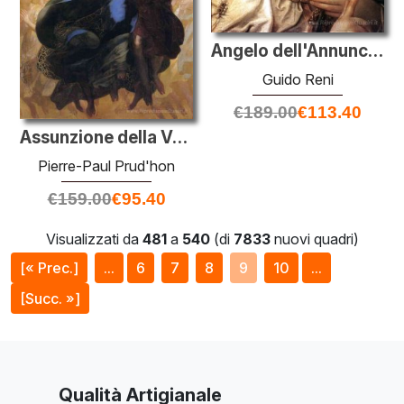
Angelo dell'Annunciazione
Guido Reni
€
189.00
€
113.40
Assunzione della Vergine
Pierre-Paul Prud'hon
€
159.00
€
95.40
Visualizzati da
481
a
540
(di
7833
nuovi quadri)
[« Prec.]
...
6
7
8
9
10
...
[Succ. »]
Qualità Artigianale