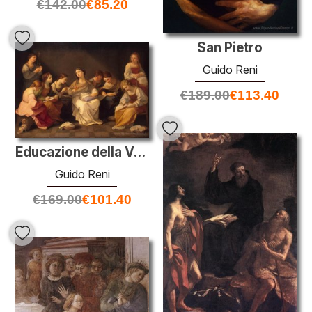
€
142.00
€
85.20
San Pietro
Guido Reni
€
189.00
€
113.40
Educazione della Vergine
Guido Reni
€
169.00
€
101.40