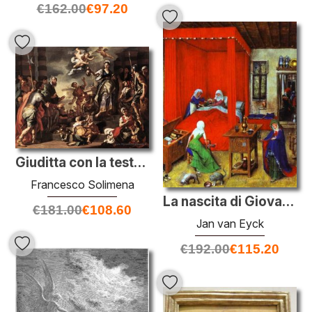
€
162.00
€
97.20
Giuditta con la testa di Oloferne
Francesco Solimena
La nascita di Giovanni Battista
€
181.00
€
108.60
Jan van Eyck
€
192.00
€
115.20