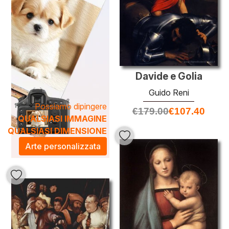
Davide e Golia
Guido Reni
Possiamo dipingere
€
179.00
€
107.40
QUALSIASI IMMAGINE
QUALSIASI DIMENSIONE
Arte personalizzata