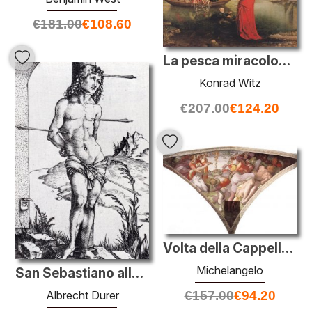
€
181.00
€
108.60
La pesca miracolosa (altare di Pietro)
Konrad Witz
€
207.00
€
124.20
Volta della Cappella Sistina: Il serpente di bronzo
Michelangelo
San Sebastiano alla colonna
Albrecht Durer
€
157.00
€
94.20