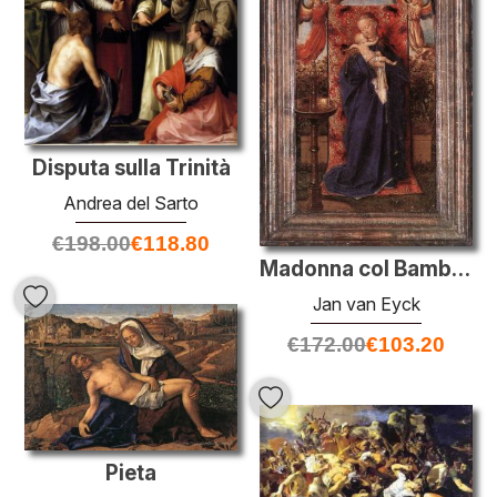
Disputa sulla Trinità
Andrea del Sarto
€
198.00
€
118.80
Madonna col Bambino alla fontana
Jan van Eyck
€
172.00
€
103.20
Pieta