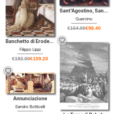
Sant'Agostino, San Giovanni Battista e san Paolo eremita
Guercino
€
164.00
€
98.40
Banchetto di Erode: Danza di Salomè (particolare)
Filippo Lippi
€
182.00
€
109.20
Annunciazione
Sandro Botticelli