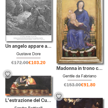
Un angelo appare a Balaam
Gustave Dore
€
172.00
€
103.20
Madonna in trono con angeli
Gentile da Fabriano
€
153.00
€
91.80
L'estrazione del Cuore di S. Ignazio dalla Pala di San Barnaba