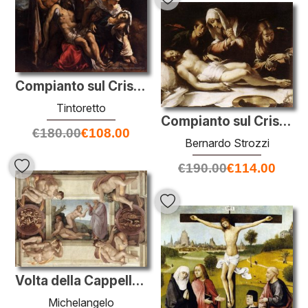
Compianto sul Cristo morto
Tintoretto
Compianto sul Cristo morto
€
180.00
€
108.00
Bernardo Strozzi
€
190.00
€
114.00
Volta della Cappella Sistina: Creazione di Eva
Michelangelo