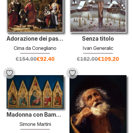
Senza titolo
Adorazione dei pastori
Ivan Generalic
Cima da Conegliano
€
182.00
€
109.20
€
154.00
€
92.40
Madonna con Bambino e Santi (Boston Polittico)
Simone Martini