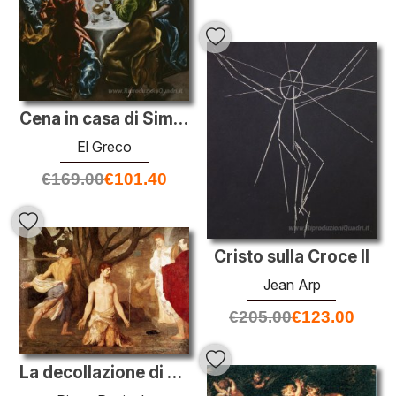
Cena in casa di Simone
El Greco
€
169.00
€
101.40
Cristo sulla Croce II
Jean Arp
€
205.00
€
123.00
La decollazione di San Giovanni Battista