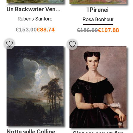
Un Backwater Veneziano
I Pirenei
Rubens Santoro
Rosa Bonheur
€
153.00
€
88.74
€
186.00
€
107.88
Notte sulle Colline dei Passeri