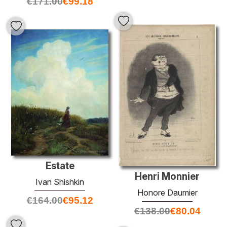
€
171.00
€
99.18
Estate
Henri Monnier
Ivan Shishkin
Honore Daumier
€
164.00
€
95.12
€
138.00
€
80.04