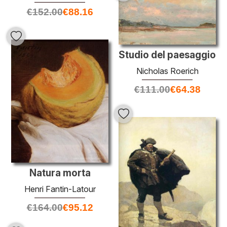
€
152.00
€
88.16
Studio del paesaggio
Nicholas Roerich
€
111.00
€
64.38
Natura morta
Henri Fantin-Latour
€
164.00
€
95.12