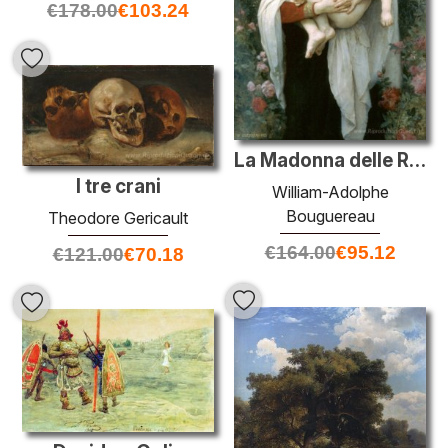
€
178.00
€
103.24
La Madonna delle Rose
I tre crani
William-Adolphe
Bouguereau
Theodore Gericault
€
164.00
€
95.12
€
121.00
€
70.18