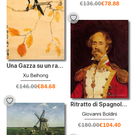
€
136.00
€
78.88
Una Gazza su un ramo di acero.
Xu Beihong
€
146.00
€
84.68
Ritratto di Spagnolo generale
Giovanni Boldini
€
180.00
€
104.40