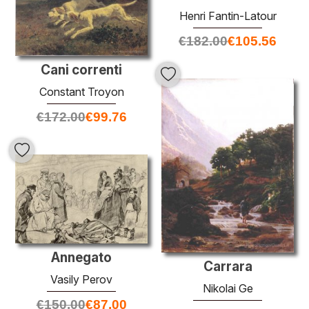
Henri Fantin-Latour
€
182.00
€
105.56
Cani correnti
Constant Troyon
€
172.00
€
99.76
Annegato
Carrara
Vasily Perov
Nikolai Ge
€
150.00
€
87.00