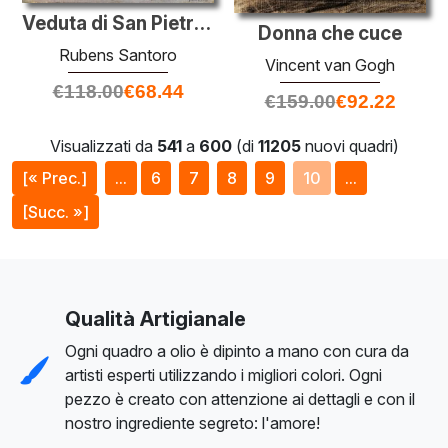
Veduta di San Pietro di Castello, Venezia
Donna che cuce
Rubens Santoro
Vincent van Gogh
€
118.00
€
68.44
€
159.00
€
92.22
Visualizzati da
541
a
600
(di
11205
nuovi quadri)
[« Prec.]
...
6
7
8
9
10
...
[Succ. »]
Qualità Artigianale
Ogni quadro a olio è dipinto a mano con cura da
artisti esperti utilizzando i migliori colori. Ogni
pezzo è creato con attenzione ai dettagli e con il
nostro ingrediente segreto: l'amore!