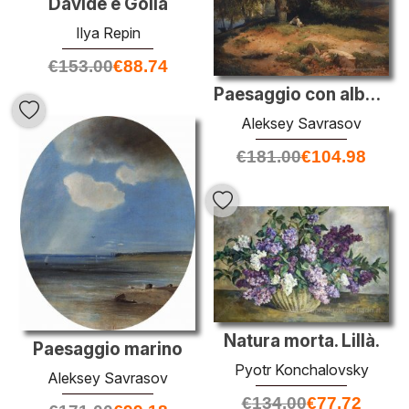
Davide e Golia
Ilya Repin
€
153.00
€
88.74
Paesaggio con alberi di quercia e pastore
Aleksey Savrasov
€
181.00
€
104.98
Natura morta. Lillà.
Paesaggio marino
Pyotr Konchalovsky
Aleksey Savrasov
€
134.00
€
77.72