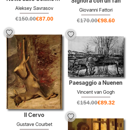
Signora con un fan
Aleksey Savrasov
Giovanni Fattori
€
150.00
€
87.00
€
170.00
€
98.60
Paesaggio a Nuenen
Vincent van Gogh
€
154.00
€
89.32
Il Cervo
Gustave Courbet