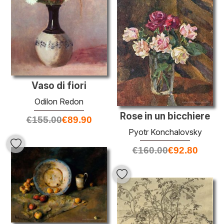
Vaso di fiori
Odilon Redon
Rose in un bicchiere
€
155.00
€
89.90
Pyotr Konchalovsky
€
160.00
€
92.80