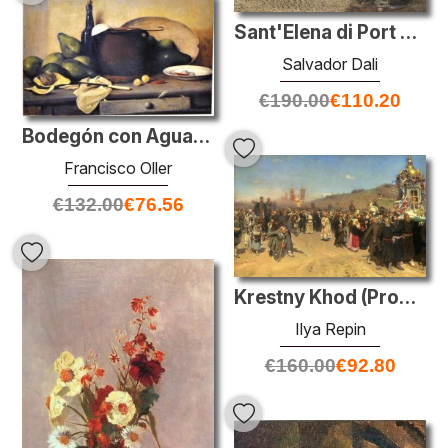
Sant'Elena di Port Lligat
Salvador Dali
€
190.00
€
110.20
Bodegón con Aguacates y utensilios
Francisco Oller
€
132.00
€
76.56
Krestny Khod (Processione Religiosa) nel governatorato di Kursk
Ilya Repin
€
160.00
€
92.80