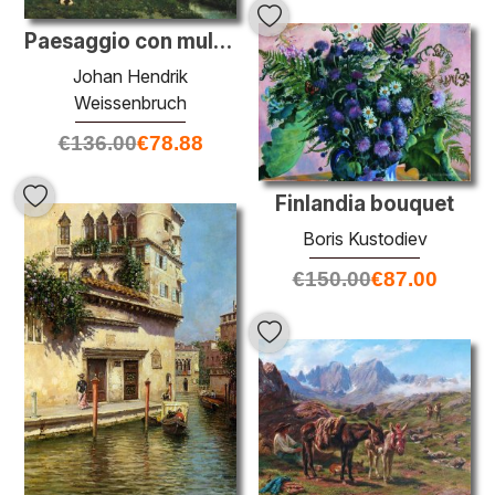
Paesaggio con mulino a vento nei pressi di Schiedam
Johan Hendrik
Weissenbruch
€
136.00
€
78.88
Finlandia bouquet
Boris Kustodiev
€
150.00
€
87.00