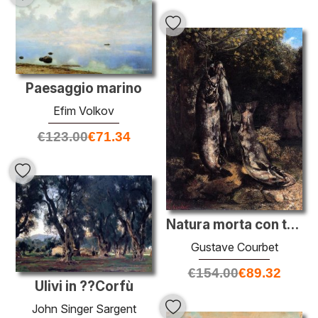
Paesaggio marino
Efim Volkov
€
123.00
€
71.34
Natura morta con tre Trota valle del fiume Loue
Gustave Courbet
€
154.00
€
89.32
Ulivi in ??Corfù
John Singer Sargent