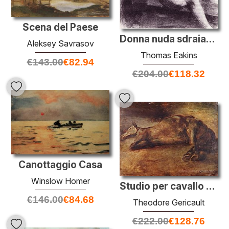
Scena del Paese
Donna nuda sdraiata su un divano
Aleksey Savrasov
Thomas Eakins
€
143.00
€
82.94
€
204.00
€
118.32
Canottaggio Casa
Winslow Homer
Studio per cavallo morto
€
146.00
€
84.68
Theodore Gericault
€
222.00
€
128.76