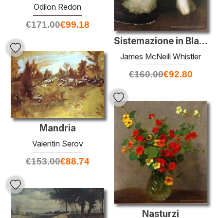
Odilon Redon
€
171.00
€
99.18
Sistemazione in Black
James McNeill Whistler
€
160.00
€
92.80
Mandria
Valentin Serov
€
153.00
€
88.74
Nasturzi