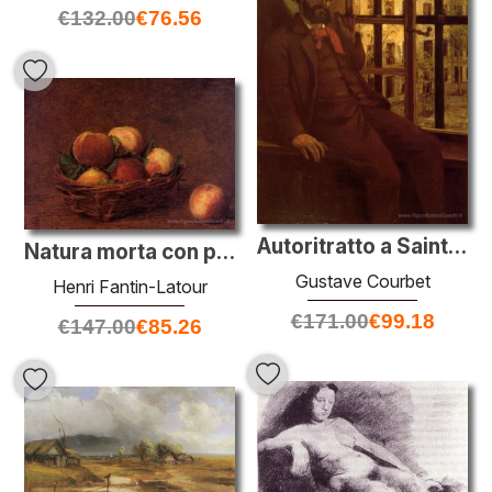
€
132.00
€
76.56
Autoritratto a Sainte Pelagie
Natura morta con pesche
Gustave Courbet
Henri Fantin-Latour
€
171.00
€
99.18
€
147.00
€
85.26