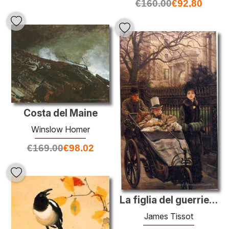
€
160.00
€
92.80
Costa del Maine
Winslow Homer
€
169.00
€
98.02
La figlia del guerriero, o Il convalescente
James Tissot