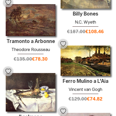
Billy Bones
N.C. Wyeth
€
187.00
€
108.46
Tramonto a Arbonne
Theodore Rousseau
€
135.00
€
78.30
Ferro Mulino a L'Aia
Vincent van Gogh
€
129.00
€
74.82