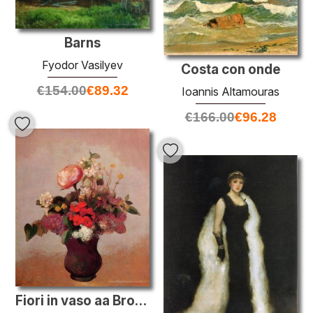
Barns
Fyodor Vasilyev
Costa con onde
€
154.00
€
89.32
Ioannis Altamouras
€
166.00
€
96.28
Fiori in vaso aa Brown