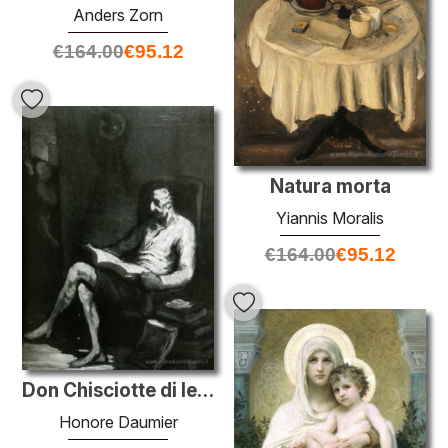
Anders Zorn
€
164.00
€
95.12
Natura morta
Yiannis Moralis
€
164.00
€
95.12
Don Chisciotte di lettura
Honore Daumier