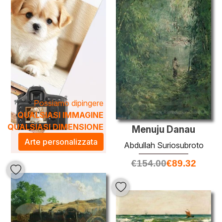
Possiamo dipingere
QUALSIASI IMMAGINE
QUALSIASI DIMENSIONE
Menuju Danau
Arte personalizzata
Abdullah Suriosubroto
€
154.00
€
89.32