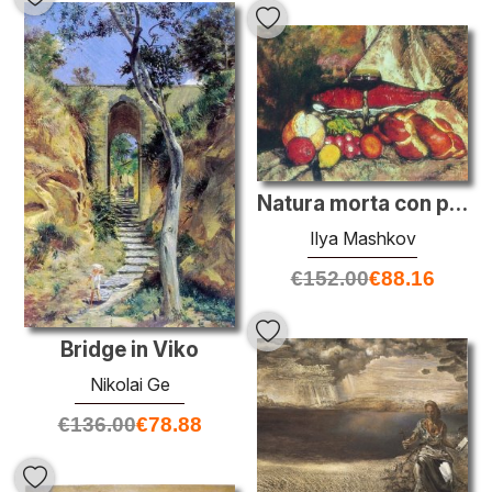
Natura morta con pesci rossi
Ilya Mashkov
€
152.00
€
88.16
Bridge in Viko
Nikolai Ge
€
136.00
€
78.88