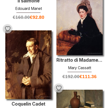
Il salmone
Edouard Manet
€
160.00
€
92.80
Ritratto di Madame X Dressed per il Matinee
Mary Cassatt
€
192.00
€
111.36
Coquelin Cadet