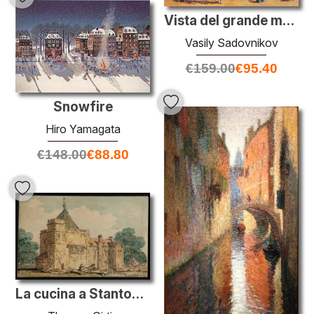
Vista del grande magazzino Passazh nel 1848
Vasily Sadovnikov
€
159.00
€
95.40
Snowfire
Hiro Yamagata
€
148.00
€
88.80
La cucina a Stanton Harcourt, Oxfordshire