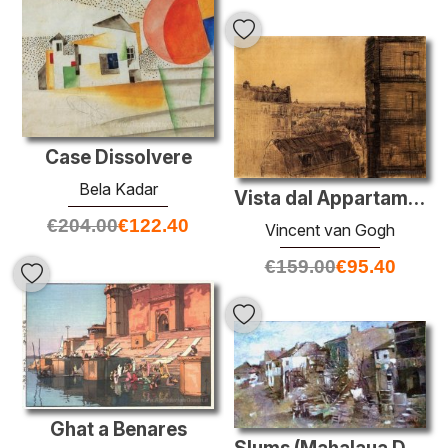
Case Dissolvere
Bela Kadar
Vista dal Appartamento nel rue Lepic
€
204.00
€
122.40
Vincent van Gogh
€
159.00
€
95.40
Ghat a Benares