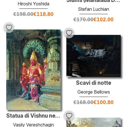
Slums (Mahalaua Dracului)
Hiroshi Yoshida
Stefan Luchian
€
198.00
€
118.80
€
170.00
€
102.00
Scavi di notte
George Bellows
€
168.00
€
100.80
Statua di Vishnu nel tempio di Indra in Ellora
Vasily Vereshchagin