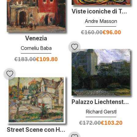
Viste iconiche di Toledo
Andre Masson
€
160.00
€
96.00
Venezia
Corneliu Baba
€
183.00
€
109.80
Palazzo Liechtenstein
Richard Gerstl
€
172.00
€
103.20
Street Scene con Hot Dog stand