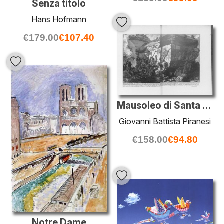
Senza titolo
Hans Hofmann
€
179.00
€
107.40
Mausoleo di Santa Elena
Giovanni Battista Piranesi
€
158.00
€
94.80
Notre Dame