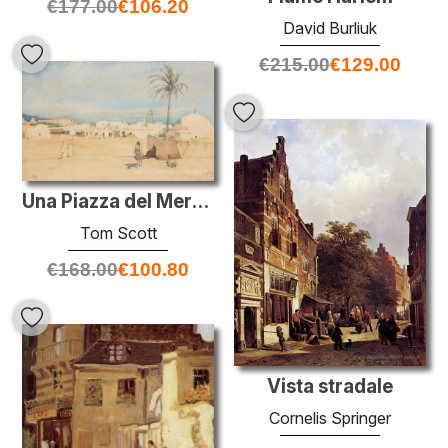
€
177.00
€
106.20
David Burliuk
€
215.00
€
129.00
Una Piazza del Mercato a Tunisi, sera
Tom Scott
€
168.00
€
100.80
Vista stradale
Cornelis Springer