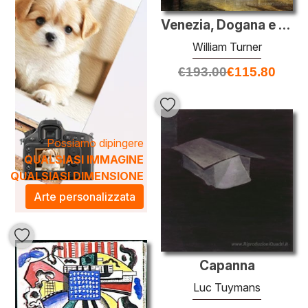
Venezia, Dogana e San Giorgio Maggiore
William Turner
€
193.00
€
115.80
Possiamo dipingere
QUALSIASI IMMAGINE
QUALSIASI DIMENSIONE
Arte personalizzata
Capanna
Luc Tuymans