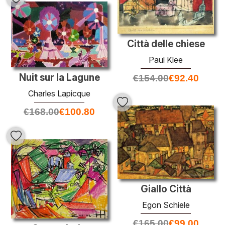
Città delle chiese
Paul Klee
Nuit sur la Lagune
€
154.00
€
92.40
Charles Lapicque
€
168.00
€
100.80
Giallo Città
Egon Schiele
€
165.00
€
99.00