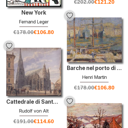
€
202.00
€
121.20
New York
Fernand Leger
€
178.00
€
106.80
Barche nel porto di Marsiglia
Henri Martin
€
178.00
€
106.80
Cattedrale di Santo Stefano a Vienna
Rudolf von Alt
€
191.00
€
114.60