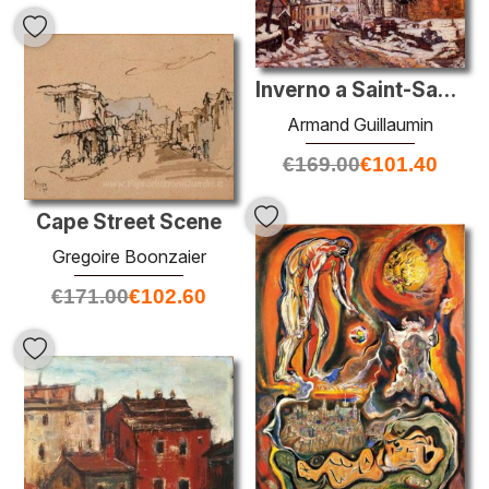
Inverno a Saint-Sauves-d'Auvergne
Armand Guillaumin
€
169.00
€
101.40
Cape Street Scene
Gregoire Boonzaier
€
171.00
€
102.60