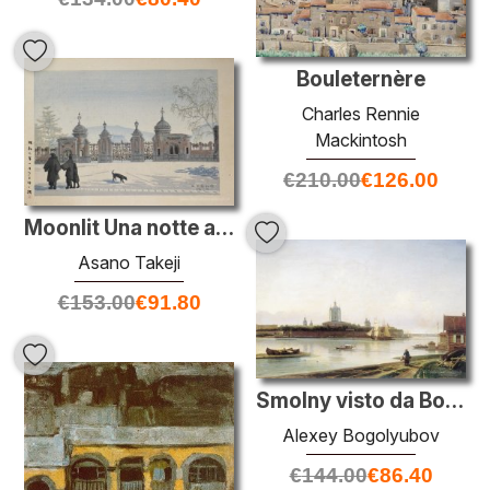
Bouleternère
Charles Rennie
Mackintosh
€
210.00
€
126.00
Moonlit Una notte al museo
Asano Takeji
€
153.00
€
91.80
Smolny visto da Bolshaya Okhta
Alexey Bogolyubov
€
144.00
€
86.40