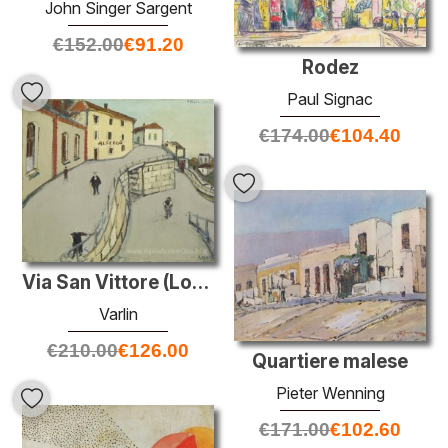
John Singer Sargent
€
152.00
€
91.20
Rodez
Paul Signac
€
174.00
€
104.40
Via San Vittore (Locarno)
Varlin
€
210.00
€
126.00
Quartiere malese
Pieter Wenning
€
171.00
€
102.60