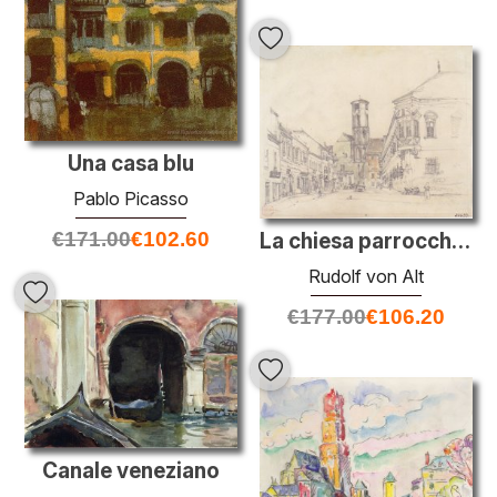
Una casa blu
Pablo Picasso
€
171.00
€
102.60
La chiesa parrocchiale di Ofen
Rudolf von Alt
€
177.00
€
106.20
Canale veneziano