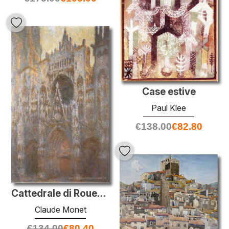
Case estive
Paul Klee
€
138.00
€
82.80
Cattedrale di Rouen 02
Claude Monet
€
134.00
€
80.40