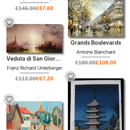
€
146.00
€
87.60
Grands Boulevards
Antoine Blanchard
Veduta di San Giorgio, Venezia
€
180.00
€
108.00
Franz Richard Unterberger
€
112.00
€
67.20