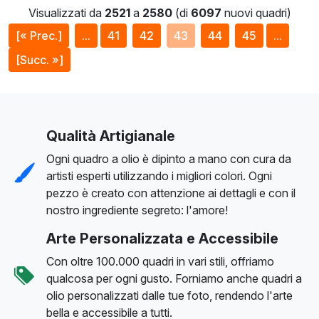
Visualizzati da
2521
a
2580
(di
6097
nuovi quadri)
[« Prec.]
...
41
42
43
44
45
...
[Succ. »]
Qualità Artigianale
Ogni quadro a olio è dipinto a mano con cura da
artisti esperti utilizzando i migliori colori. Ogni
pezzo è creato con attenzione ai dettagli e con il
nostro ingrediente segreto: l'amore!
Arte Personalizzata e Accessibile
Con oltre 100.000 quadri in vari stili, offriamo
qualcosa per ogni gusto. Forniamo anche quadri a
olio personalizzati dalle tue foto, rendendo l'arte
bella e accessibile a tutti.