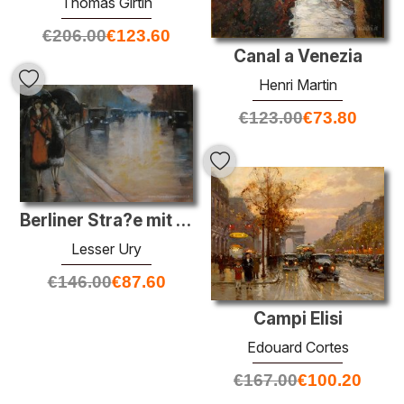
Thomas Girtin
€
206.00
€
123.60
Canal a Venezia
Henri Martin
€
123.00
€
73.80
Berliner Stra?e mit Droschken a Regen
Lesser Ury
€
146.00
€
87.60
Campi Elisi
Edouard Cortes
€
167.00
€
100.20