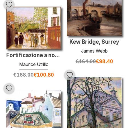
Kew Bridge, Surrey
James Webb
Fortificazione a nord di Parigi
€
164.00
€
98.40
Maurice Utrillo
€
168.00
€
100.80