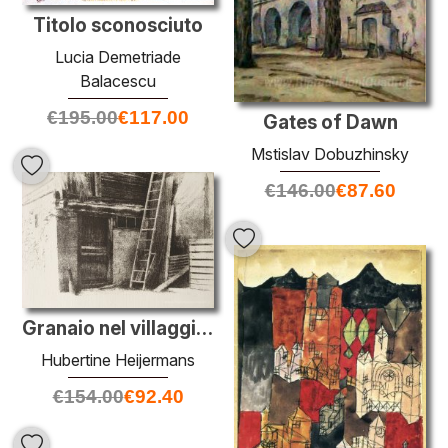
Titolo sconosciuto
Lucia Demetriade
Balacescu
€
195.00
€
117.00
Gates of Dawn
Mstislav Dobuzhinsky
€
146.00
€
87.60
Granaio nel villaggio Aux Posses-Dessous, cantone di Vaud - foto
Hubertine Heijermans
€
154.00
€
92.40