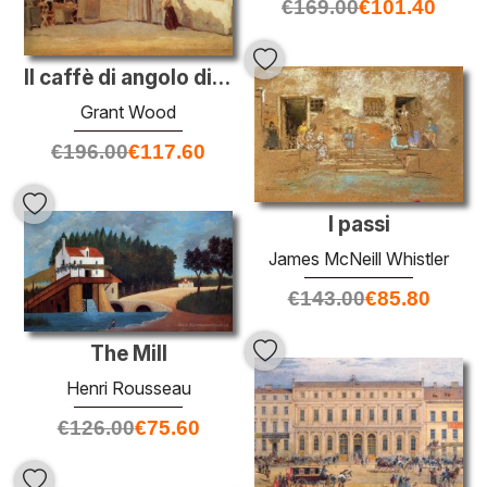
€
169.00
€
101.40
Il caffè di angolo di Parigi
Grant Wood
€
196.00
€
117.60
I passi
James McNeill Whistler
€
143.00
€
85.80
The Mill
Henri Rousseau
€
126.00
€
75.60