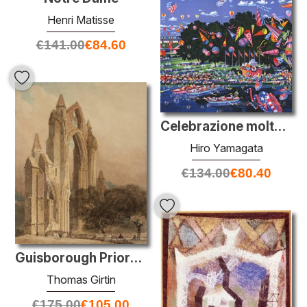
Henri Matisse
€
141.00
€
84.60
Celebrazione molto speciale
Hiro Yamagata
€
134.00
€
80.40
Guisborough Priory, Yorkshire
Thomas Girtin
€
175.00
€
105.00