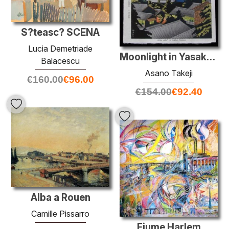
S?teasc? SCENA
Lucia Demetriade
Moonlight in Yasaka Pagoda
Balacescu
Asano Takeji
€
160.00
€
96.00
€
154.00
€
92.40
Alba a Rouen
Camille Pissarro
Fiume Harlem