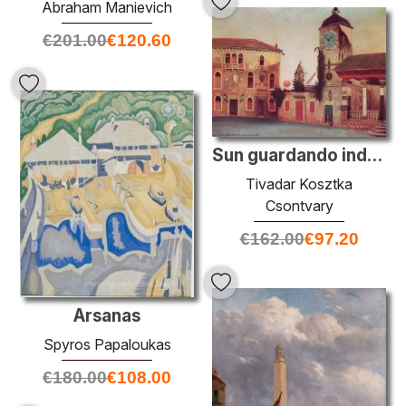
Abraham Manievich
€
201.00
€
120.60
Sun guardando indietro Trau
Tivadar Kosztka
Csontvary
€
162.00
€
97.20
Arsanas
Spyros Papaloukas
€
180.00
€
108.00