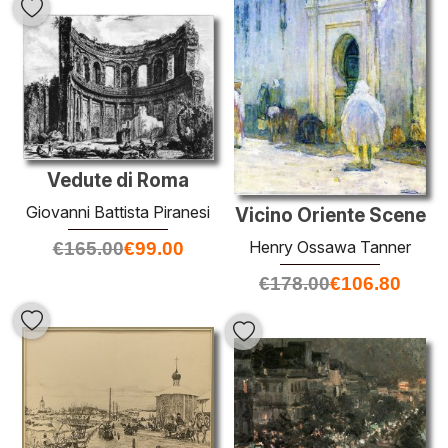
Vedute di Roma
Giovanni Battista Piranesi
Vicino Oriente Scene
Henry Ossawa Tanner
€
165.00
€
99.00
€
178.00
€
106.80