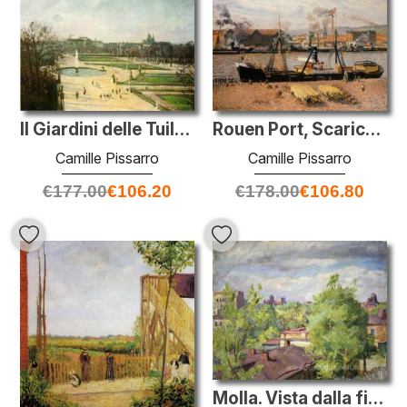
Il Giardini delle Tuileries, Pomeriggio, Sun
Rouen Port, Scarico Legno
Camille Pissarro
Camille Pissarro
€
177.00
€
106.20
€
178.00
€
106.80
Molla. Vista dalla finestra su Konyushkovskaya.