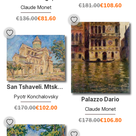
€
181.00
€
108.60
Claude Monet
€
136.00
€
81.60
San Tshaveli. Mtskheta.
Pyotr Konchalovsky
Palazzo Dario
€
170.00
€
102.00
Claude Monet
€
178.00
€
106.80