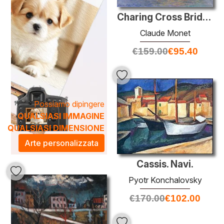
Charing Cross Bridge, Il Tamigi
Claude Monet
€
159.00
€
95.40
Possiamo dipingere
QUALSIASI IMMAGINE
QUALSIASI DIMENSIONE
Arte personalizzata
Cassis. Navi.
Pyotr Konchalovsky
€
170.00
€
102.00