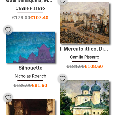
Quai Malaquais, Mattina
Camille Pissarro
€
179.00
€
107.40
Il Mercato ittico, Dieppe
Camille Pissarro
€
181.00
€
108.60
Silhouette
Nicholas Roerich
€
136.00
€
81.60