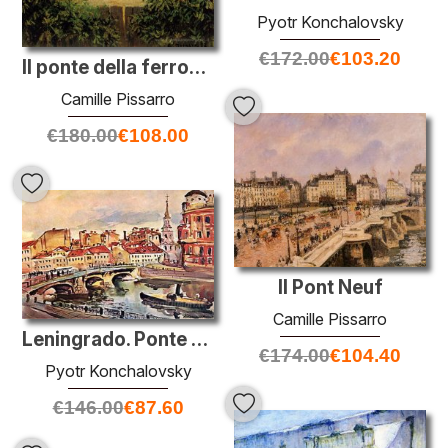
Pyotr Konchalovsky
€
172.00
€
103.20
Il ponte della ferrovia a Bedford Park 1
Camille Pissarro
€
180.00
€
108.00
Il Pont Neuf
Camille Pissarro
Leningrado. Ponte di Belinsky. Chiesa di S. Simeone e Anna.
€
174.00
€
104.40
Pyotr Konchalovsky
€
146.00
€
87.60