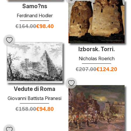
Samo?ns
Ferdinand Hodler
€
164.00
€
98.40
Izborsk. Torri.
Nicholas Roerich
€
207.00
€
124.20
Vedute di Roma
Giovanni Battista Piranesi
€
158.00
€
94.80