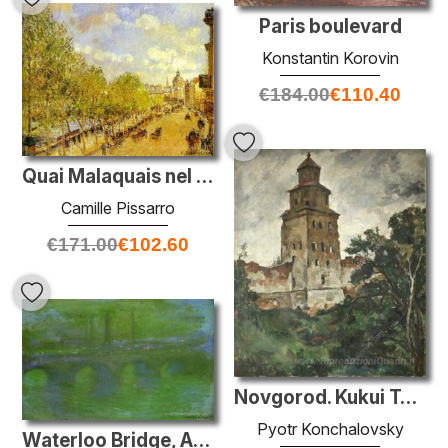
Paris boulevard
Konstantin Korovin
€
184.00
€
110.40
Quai Malaquais nel pomeriggio, Luce del sole
Camille Pissarro
€
171.00
€
102.60
Novgorod. Kukui Tower.
Pyotr Konchalovsky
Waterloo Bridge, Alba