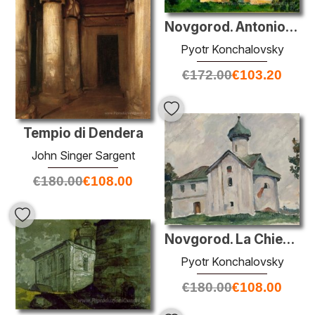
Novgorod. Antonio Romano.
Pyotr Konchalovsky
€
172.00
€
103.20
Tempio di Dendera
John Singer Sargent
€
180.00
€
108.00
Novgorod. La Chiesa.
Pyotr Konchalovsky
€
180.00
€
108.00