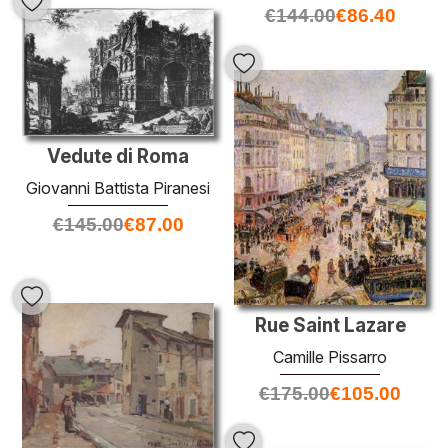
€
144.00
€
86.40
Vedute di Roma
Giovanni Battista Piranesi
€
145.00
€
87.00
Rue Saint Lazare
Camille Pissarro
€
175.00
€
105.00