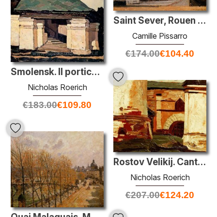
Saint Sever, Rouen Mattina, Five O'Clock
Camille Pissarro
€
174.00
€
104.40
Smolensk. Il portico del convento.
Nicholas Roerich
€
183.00
€
109.80
Rostov Velikij. Cantiere al Cremlino.
Nicholas Roerich
€
207.00
€
124.20