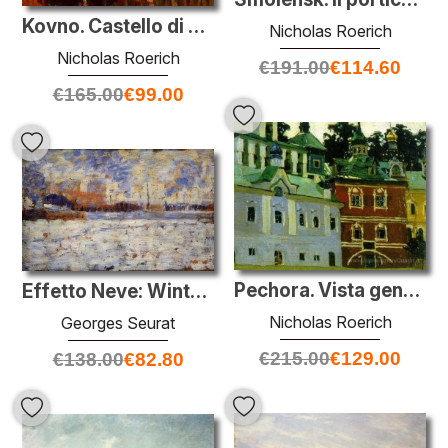
Kovno. Castello di crociati.
Nicholas Roerich
Nicholas Roerich
€
191.00
€
114.60
€
165.00
€
99.00
Pechora. Vista generale del cortile.
Effetto Neve: Winter in the Suburbs
Nicholas Roerich
Georges Seurat
€
215.00
€
129.00
€
138.00
€
82.80