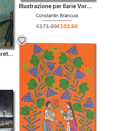
Illustrazione per Ilarie Voronca di "Plante ?i animale"
Constantin Brancusi
€
171.00
€
102.60
Paris Montmartre, Cabaret Lapin Agile