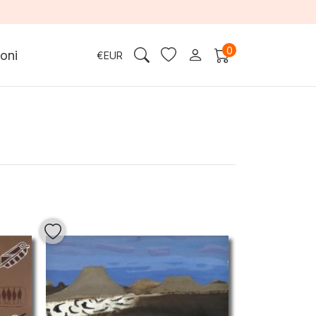
0
oni
€
EUR