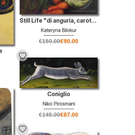
Still Life "di anguria, carote, fiori"
Kateryna Bilokur
€
150.00
€
90.00
e
Coniglio
Niko Pirosmani
€
145.00
€
87.00