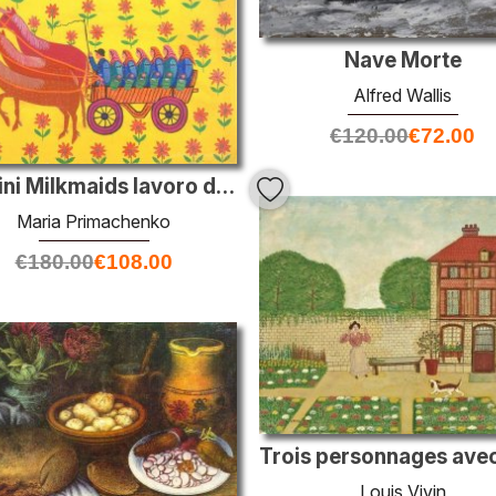
Nave Morte
Alfred Wallis
€
120.00
€
72.00
Ucraini Milkmaids lavoro duro come minatori
Maria Primachenko
€
180.00
€
108.00
Louis Vivin