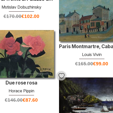
Mstislav Dobuzhinsky
€
170.00
€
102.00
Louis Vivin
€
165.00
€
99.00
Due rose rosa
Horace Pippin
€
146.00
€
87.60