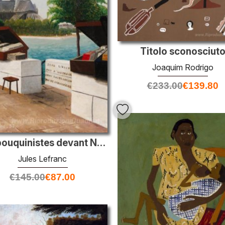
Titolo sconosciut
Joaquim Rodrigo
€
233.00
€
139.80
Les bouquinistes devant Notre Dame
Jules Lefranc
€
145.00
€
87.00