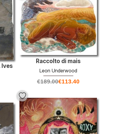
Raccolto di mais
 Ives
Leon Underwood
€
189.00
€
113.40