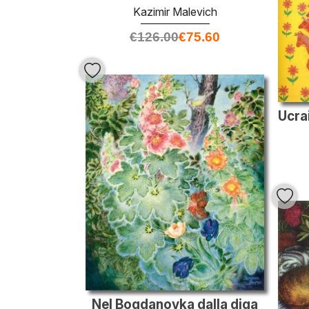
Kazimir Malevich
€
126.00
€
75.60
Nel Bogdanovka dalla diga