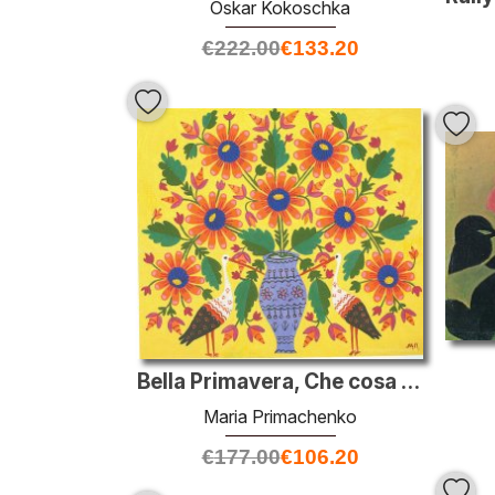
Oskar Kokoschka
€
222.00
€
133.20
Bella Primavera, Che cosa hai portato?
Maria Primachenko
€
177.00
€
106.20