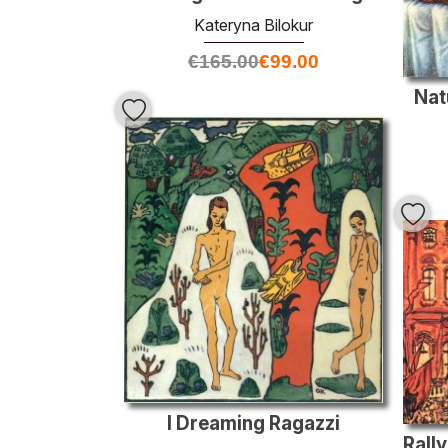
Kateryna Bilokur
€
165.00
€
99.00
Nat
I Dreaming Ragazzi