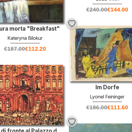
€
240.00
€
144.00
ura morta "Breakfast"
Kateryna Bilokur
€
187.00
€
112.20
Im Dorfe
Lyonel Feininger
€
186.00
€
111.60
Rally di fronte al Palazzo delle Belle Arti