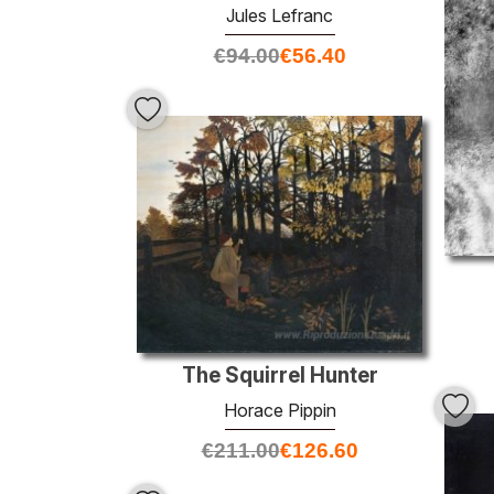
Jules Lefranc
€
94.00
€
56.40
The Squirrel Hunter
Horace Pippin
€
211.00
€
126.60