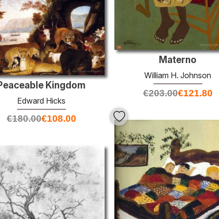
Materno
William H. Johnson
Peaceable Kingdom
€
203.00
€
121.80
Edward Hicks
€
180.00
€
108.00