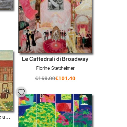
Le Cattedrali di Broadway
Florine Stettheimer
€
169.00
€
101.40
Trois personnages avec un chien